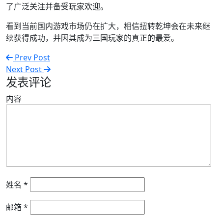
了广泛关注并备受玩家欢迎。
看到当前国内游戏市场仍在扩大，相信扭转乾坤会在未来继
续获得成功，并因其成为三国玩家的真正的最爱。
Prev Post
Next Post
发表评论
内容
姓名
*
邮箱
*