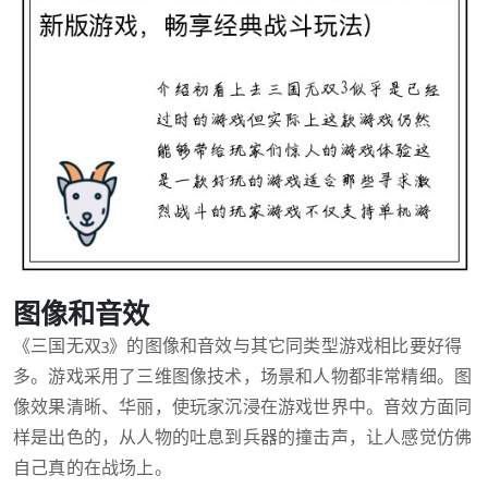
图像和音效
《三国无双3》的图像和音效与其它同类型游戏相比要好得
多。游戏采用了三维图像技术，场景和人物都非常精细。图
像效果清晰、华丽，使玩家沉浸在游戏世界中。音效方面同
样是出色的，从人物的吐息到兵器的撞击声，让人感觉仿佛
自己真的在战场上。