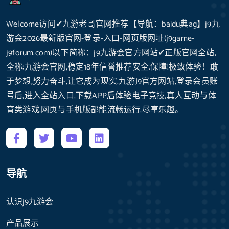
Welcome访问✔九游老哥官网推荐【导航：baidu典ag】j9九
游会2026最新版官网-登录-入口-网页版网址(j9game-
j9forum.com)以下简称：j9九游会官方网站✔正版官网全站,
全称:九游会官网,稳定18年信誉推荐安全.保障!极致体验！敢
于梦想,努力奋斗,让它成为现实.九游J9官方网站,登录会员账
号后,进入全站入口,下载APP后体验电子竞技,真人互动与体
育类游戏,网页与手机版都能流畅运行,尽享乐趣。
导航
认识j9九游会
产品展示