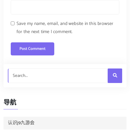
Save my name, email, and website in this browser
for the next time I comment.
导航
认识j9九游会